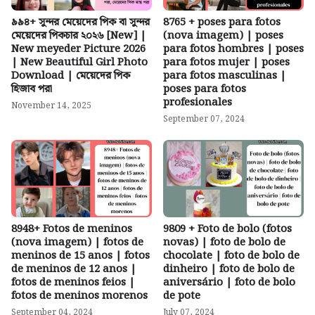
৯৯৪+ সুন্দর মেয়েদের পিক বা সুন্দর
8765 + poses para fotos
মেয়েদের পিকচার ২০২৬ [New] |
(nova imagem) | poses
New meyeder Picture 2026
para fotos hombres | poses
| New Beautiful Girl Photo
para fotos mujer | poses
Download | মেয়েদের পিক
para fotos masculinas |
হিজাব পরা
poses para fotos
profesionales
November 14, 2025
September 07, 2024
8948+ Fotos de meninos
9809 + Foto de bolo (fotos
(nova imagem) | fotos de
novas) | foto de bolo de
meninos de 15 anos | fotos
chocolate | foto de bolo de
de meninos de 12 anos |
dinheiro | foto de bolo de
fotos de meninos feios |
aniversário | foto de bolo
fotos de meninos morenos
de pote
September 04, 2024
July 07, 2024