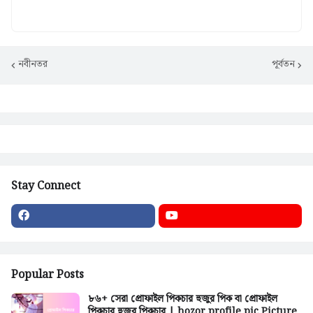
নবীনতর
পূর্বতন
Stay Connect
Popular Posts
৮৬+ সেরা প্রোফাইল পিকচার হুজুর পিক বা প্রোফাইল
পিকচার হুজুর পিকচার | hozor profile pic Picture