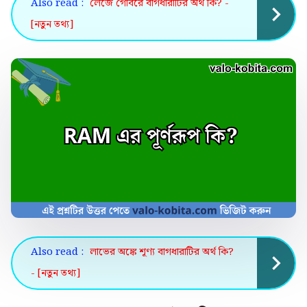
Also read :
লেজে গোবরে বাগধারাটির অর্থ কি? -
[নতুন তথ্য]
Also read :
লাভের অঙ্কে শূণ্য বাগধারাটির অর্থ কি?
- [নতুন তথ্য]