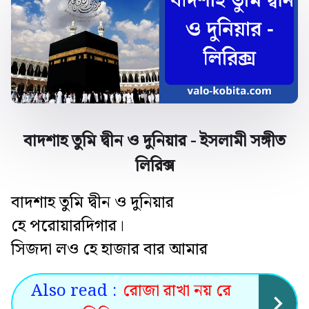
বাদশাহ তুমি দ্বীন ও দুনিয়ার - ইসলামী সঙ্গীত
লিরিক্স
বাদশাহ তুমি দ্বীন ও দুনিয়ার
হে পরোয়ারদিগার।
সিজদা লও হে হাজার বার আমার
Also read :
রোজা রাখা নয় রে