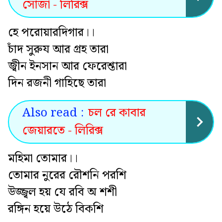
সোজা - লিরিক্স
হে পরোয়ারদিগার।।
চাঁদ সুরুয আর গ্রহ তারা
জ্বীন ইনসান আর ফেরেশ্তারা
দিন রজনী গাহিছে তারা
Also read :
চল রে কাবার
জেয়ারতে - লিরিক্স
মহিমা তোমার।।
তোমার নুরের রৌশনি পরশি
উজ্জ্বল হয় যে রবি অ শশী
রঙ্গিন হয়ে উঠে বিকশি