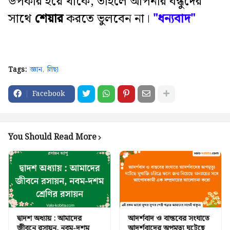
উপকার হয়ে থাকে, তাহলে আপনার বন্ধুদের
সাথে
শেয়ার
করতে ভুলবেন না।
"ধন্যবাদ"
Tags:
জ্ঞান
লিছা
Facebook
You Should Read More
দ্বাদশ অধ্যায় : আমাদের
আদর্শবাদ ও বাস্তবের সংঘাতে
জীবনে রসায়ন, নবম-দশম
আদর্শবাদের অপমৃত্যু ঘটেছে