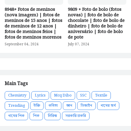
8948+ Fotos de meninos
9809 + Foto de bolo (fotos
(nova imagem) | fotos de
novas) | foto de bolo de
meninos de 15 anos | fotos
chocolate | foto de bolo de
de meninos de 12 anos |
dinheiro | foto de bolo de
fotos de meninos feios |
aniversário | foto de bolo
fotos de meninos morenos
de pote
September 04, 2024
July 07, 2024
Main Tags
Chemistry
Lyrics
Mcq Dibo
SSC
Textile
Trending
উক্তি
কবিতা
জ্ঞান
ডিজাইন
নামের অর্থ
নামের পিক
পিক
লিরিক্স
সরকারি চাকরি