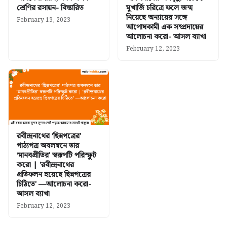
শ্রেণির রসায়ন- বিস্তারিত
মুখার্জি চরিত্রে ফলে জন্ম
নিয়েছে অন্যায়ের সঙ্গে
February 13, 2023
আপোষকামী এক সম্প্রদায়ের
আলোচনা করো- আসল ব্যাখা
February 12, 2023
রবীন্দ্রনাথের ‘ছিন্নপত্রের'
পাঠ্যপত্র অবলম্বনে তার
‘মানবপ্রীতির' স্বরূপটি পরিস্ফুট
করো | 'রবীন্দ্রনাথের
প্রতিফলন হয়েছে ছিন্নপত্রের
চিঠিতে' —আলোচনা করো-
আসল ব্যাখা
February 12, 2023