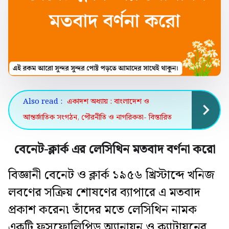
Also read :
একাদশ অধ্যায় : বাংলাদেশ ও
আন্তর্জাতিক সংগঠন, পৌরনীতি ও নাগরিকতা- বিস্তারিত
বেনেট-ক্লার্ক এর লেসিথিন মতবাদ বর্ণনা করো
বিজ্ঞানী বেনেট ও ক্লার্ক ১৯৫৬ খ্রিস্টাব্দে খনিজ
লবণের সক্রিয় শোষণের ব্যাপারে এ মতবাদ
প্রকাশ করেন৷ তাঁদের মতে লেসিথিন নামক
একটি ফসফোলিপিড অ্যানায়ন ও ক্যাটায়নের