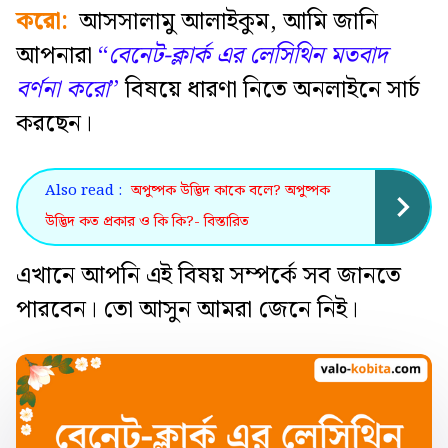
করো:
আসসালামু আলাইকুম,
আমি জানি
আপনারা
“
বেনেট-ক্লার্ক এর লেসিথিন মতবাদ
বর্ণনা করো
”
বিষয়ে ধারণা নিতে অনলাইনে সার্চ
করছেন।
Also read :
অপুষ্পক উদ্ভিদ কাকে বলে? অপুষ্পক
উদ্ভিদ কত প্রকার ও কি কি?- বিস্তারিত
এখানে আপনি এই বিষয় সম্পর্কে সব জানতে
পারবেন। তো আসুন আমরা জেনে নিই।