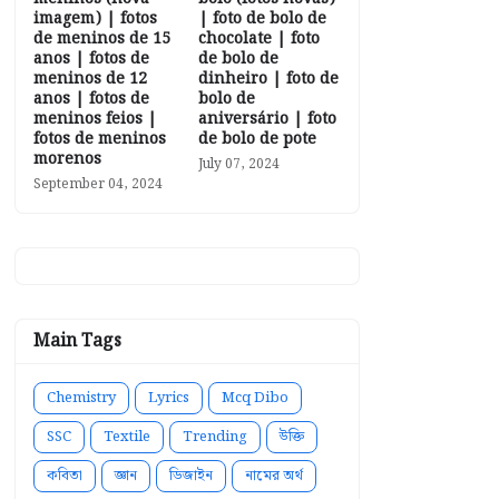
imagem) | fotos
| foto de bolo de
de meninos de 15
chocolate | foto
anos | fotos de
de bolo de
meninos de 12
dinheiro | foto de
anos | fotos de
bolo de
meninos feios |
aniversário | foto
fotos de meninos
de bolo de pote
morenos
July 07, 2024
September 04, 2024
Main Tags
Chemistry
Lyrics
Mcq Dibo
SSC
Textile
Trending
উক্তি
কবিতা
জ্ঞান
ডিজাইন
নামের অর্থ