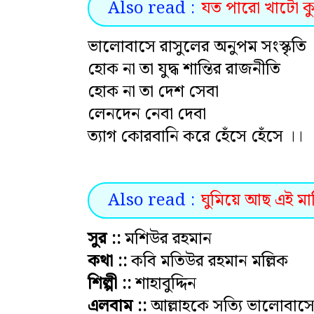
Also read :
যত পারো খাটো কুল
ভালোবাসে রাসুলের অনুপম সংস্কৃতি
হোক না তা যুদ্ধ শান্তির রাজনীতি
হোক না তা দেশ সেবা
লেনদেন নেবা দেবা
ত্যাগ কোরবানি করে হেঁসে হেঁসে ।।
Also read :
ঘুমিয়ে আছ এই মাট
সুর ::
মশিউর রহমান
কথা ::
কবি মতিউর রহমান মল্লিক
শিল্পী ::
শাহাবুদ্দিন
এলবাম ::
আল্লাহকে সত্যি ভালোবাসে