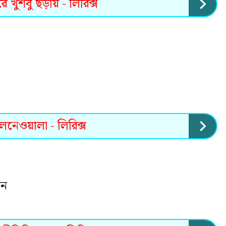
রে খুশবু ছড়ায় - লিরিক্স
লনেওয়ালা - লিরিক্স
ান