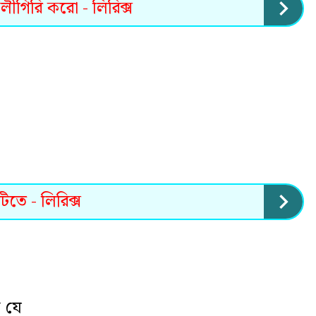
ীগিরি করো - লিরিক্স
িতে - লিরিক্স
 যে