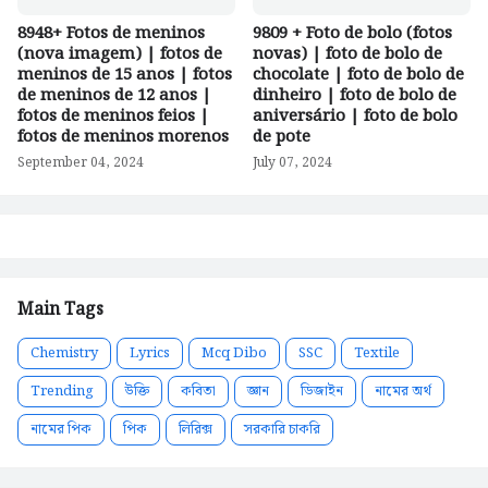
8948+ Fotos de meninos
9809 + Foto de bolo (fotos
(nova imagem) | fotos de
novas) | foto de bolo de
meninos de 15 anos | fotos
chocolate | foto de bolo de
de meninos de 12 anos |
dinheiro | foto de bolo de
fotos de meninos feios |
aniversário | foto de bolo
fotos de meninos morenos
de pote
September 04, 2024
July 07, 2024
Main Tags
Chemistry
Lyrics
Mcq Dibo
SSC
Textile
Trending
উক্তি
কবিতা
জ্ঞান
ডিজাইন
নামের অর্থ
নামের পিক
পিক
লিরিক্স
সরকারি চাকরি