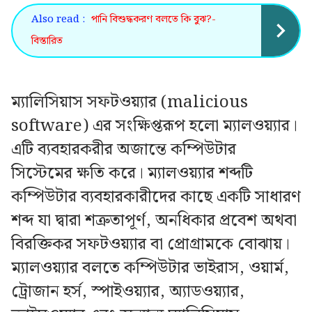
Also read :
পানি বিশুদ্ধকরণ বলতে কি বুঝ?-
বিস্তারিত
ম্যালিসিয়াস সফটওয়্যার (malicious
software) এর সংক্ষিপ্তরূপ হলো ম্যালওয়্যার।
এটি ব্যবহারকরীর অজান্তে কম্পিউটার
সিস্টেমের ক্ষতি করে। ম্যালওয়্যার শব্দটি
কম্পিউটার ব্যবহারকারীদের কাছে একটি সাধারণ
শব্দ যা দ্বারা শত্রুতাপূর্ণ, অনধিকার প্রবেশ অথবা
বিরক্তিকর সফটওয়্যার বা প্রোগ্রামকে বোঝায়।
ম্যালওয়্যার বলতে কম্পিউটার ভাইরাস, ওয়ার্ম,
ট্রোজান হর্স, স্পাইওয়্যার, অ্যাডওয়্যার,