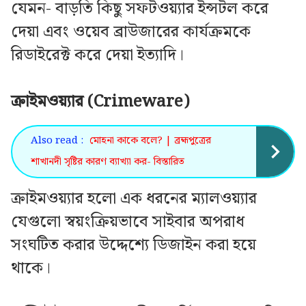
যেমন- বাড়তি কিছু সফটওয়্যার ইন্সটল করে
দেয়া এবং ওয়েব ব্রাউজারের কার্যক্রমকে
রিডাইরেক্ট করে দেয়া ইত্যাদি।
ক্রাইমওয়্যার (Crimeware)
Also read :
মোহনা কাকে বলে? | ব্রহ্মপুত্রের
শাখানদী সৃষ্টির কারণ ব্যাখ্যা কর- বিস্তারিত
ক্রাইমওয়্যার হলো এক ধরনের ম্যালওয়্যার
যেগুলো স্বয়ংক্রিয়ভাবে সাইবার অপরাধ
সংঘটিত করার উদ্দেশ্যে ডিজাইন করা হয়ে
থাকে।