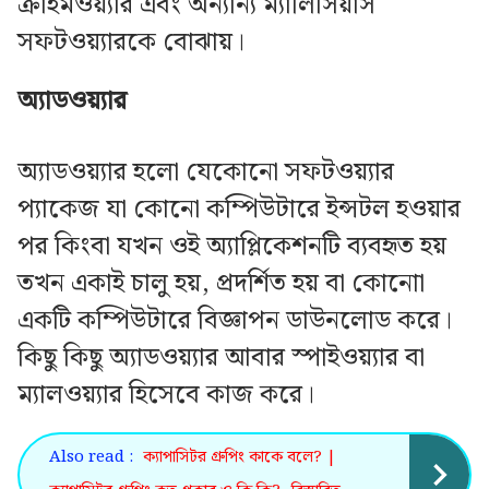
ক্রাইমওয়্যার এবং অন্যান্য ম্যালিসিয়াস
সফটওয়্যারকে বোঝায়।
অ্যাডওয়্যার
অ্যাডওয়্যার হলো যেকোনো সফটওয়্যার
প্যাকেজ যা কোনো কম্পিউটারে ইন্সটল হওয়ার
পর কিংবা যখন ওই অ্যাপ্লিকেশনটি ব্যবহৃত হয়
তখন একাই চালু হয়, প্রদর্শিত হয় বা কোনাো
একটি কম্পিউটারে বিজ্ঞাপন ডাউনলোড করে।
কিছু কিছু অ্যাডওয়্যার আবার স্পাইওয়্যার বা
ম্যালওয়্যার হিসেবে কাজ করে।
Also read :
ক্যাপাসিটর গ্রুপিং কাকে বলে? |