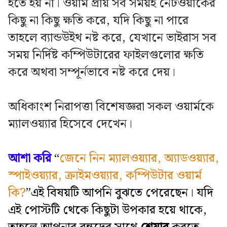
হতে হয় না। ওয়ার্ম প্রায় সব সময়ই নেটওয়ার্কের
কিছু না কিছু ক্ষতি করে, যদি কিছু না পারে
তাহলে ব্যান্ডউইথ নষ্ট করে, যেখানে ভাইরাস সব
সময় নির্দিষ্ট কম্পিউটারের ফাইলগুলোর ক্ষতি
করে অথবা সম্পূর্নভাবে নষ্ট করে দেয়।
অধিকাংশ নিরাপত্তা বিশেষজ্ঞরা সকল ওয়ার্মকে
ম্যালওয়্যার হিসেবে দেখেন।
আশা করি
“
জেনে নিন ম্যালওয়্যার, অ্যাডওয়্যার,
স্পাইওয়্যার, ক্রাইমওয়্যার, কম্পিউটার ওয়ার্ম
কি?
”
এই
বিষয়টি আপনি বুঝতে পেরেছেন। যদি
এই পোস্টটি থেকে কিছুটা উপকার হয়ে থাকে,