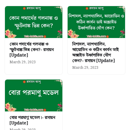
কোন পদার্থের গলনাঙ্ক ও
নিশাদল, ন্যাপথ্যালিন,
স্ফুটনাঙ্ক ভিন্ন কেন?- রসায়ন
আয়োডিন ও কঠিন কার্বন ডাই
[Update]
অক্সাইড উর্ধ্বপাতিত যৌগ
কেন?- রসায়ন [Update]
March 29, 2023
March 29, 2023
বোর পরমাণু মডেল।- রসায়ন
[Update]