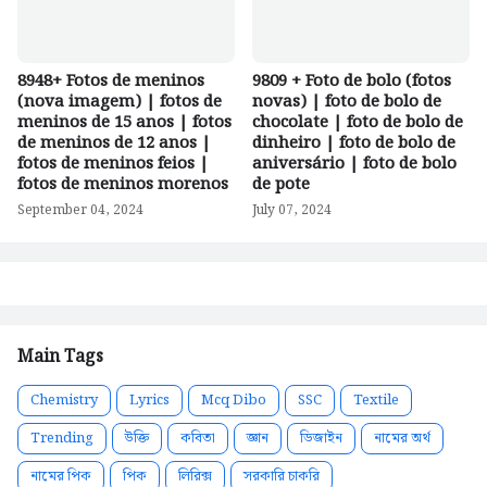
8948+ Fotos de meninos
9809 + Foto de bolo (fotos
(nova imagem) | fotos de
novas) | foto de bolo de
meninos de 15 anos | fotos
chocolate | foto de bolo de
de meninos de 12 anos |
dinheiro | foto de bolo de
fotos de meninos feios |
aniversário | foto de bolo
fotos de meninos morenos
de pote
September 04, 2024
July 07, 2024
Main Tags
Chemistry
Lyrics
Mcq Dibo
SSC
Textile
Trending
উক্তি
কবিতা
জ্ঞান
ডিজাইন
নামের অর্থ
নামের পিক
পিক
লিরিক্স
সরকারি চাকরি