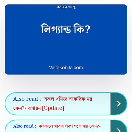
Also read :
সকল খনিজ আকরিক নয়
কেন?- রসায়ন [Update]
Also read :
বর্ষাকালে খাবার লবণ গলে যায় কেন?-