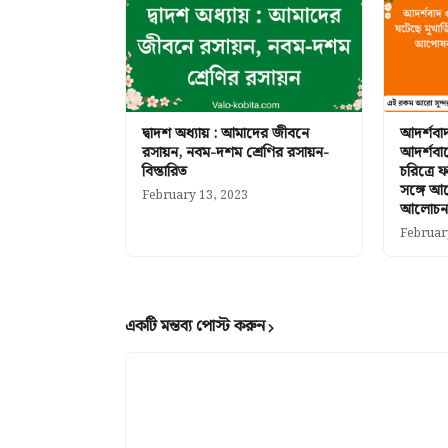
দ্বাদশ অধ্যায় : আমাদের জীবনে
আদর্শবা
রসায়ন, নবম-দশম শ্রেণির রসায়ন-
আদর্শবাদ
বিস্তারিত
চরিত্রে 
সঙ্গে আ
February 13, 2023
আলোচনা
Februar
একটি মন্তব্য পোস্ট করুন