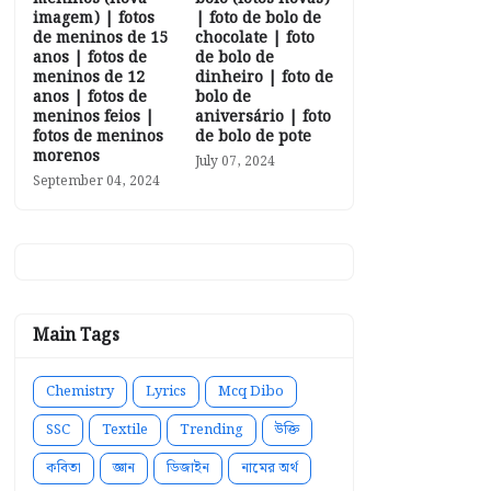
imagem) | fotos
| foto de bolo de
de meninos de 15
chocolate | foto
anos | fotos de
de bolo de
meninos de 12
dinheiro | foto de
anos | fotos de
bolo de
meninos feios |
aniversário | foto
fotos de meninos
de bolo de pote
morenos
July 07, 2024
September 04, 2024
Main Tags
Chemistry
Lyrics
Mcq Dibo
SSC
Textile
Trending
উক্তি
কবিতা
জ্ঞান
ডিজাইন
নামের অর্থ