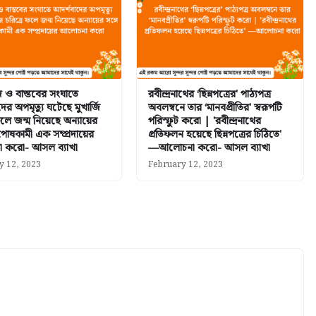
দ ও বাস্তবের সংঘাতে
রবীন্দ্রনাথের ‘ছিন্নপত্রের' পাঠ্যপত্র
ের অপমৃত্যু ঘটেছে মুখার্জি
অবলম্বনে তার ‘মানবপ্রীতির' স্বরূপটি
ফলে জন্ম নিয়েছে অন্যায়ের
পরিস্ফুট করো | 'রবীন্দ্রনাথের
পোষকামী এক সম্প্রদায়ের
প্রতিফলন হয়েছে ছিন্নপত্রের চিঠিতে'
 করো- আসল ব্যাখা
—আলোচনা করো- আসল ব্যাখা
y 12, 2023
February 12, 2023