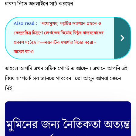
ধারণা নিতে অনলাইনে সার্চ করছেন।
Also read :
“পয়োমুখম্’ গল্পটির অ্যাখ্যান গ্রন্থনে ও
কেন্দ্রচরিত্র চিত্রণে লেখকের নির্মোহ নিষ্ঠুর বাস্তববোধের
প্রকাশ ঘটেছে।”—মন্তব্যটির যথার্থতা বিচার করো -
আসল ব্যাখা
তাহলে আপনি এখন সঠিক পোস্ট এ আছেন। এখানে আপনি এই
বিষয় সম্পর্কে সব জানতে পারবেন। তো আসুন আমরা জেনে
নিই।