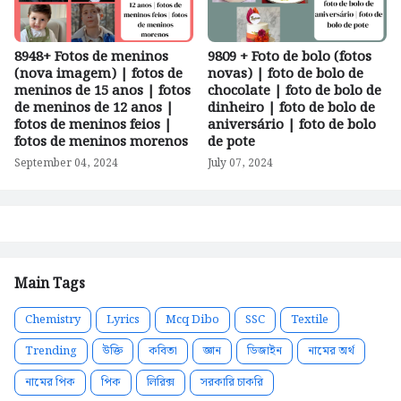
8948+ Fotos de meninos
9809 + Foto de bolo (fotos
(nova imagem) | fotos de
novas) | foto de bolo de
meninos de 15 anos | fotos
chocolate | foto de bolo de
de meninos de 12 anos |
dinheiro | foto de bolo de
fotos de meninos feios |
aniversário | foto de bolo
fotos de meninos morenos
de pote
September 04, 2024
July 07, 2024
Main Tags
Chemistry
Lyrics
Mcq Dibo
SSC
Textile
Trending
উক্তি
কবিতা
জ্ঞান
ডিজাইন
নামের অর্থ
নামের পিক
পিক
লিরিক্স
সরকারি চাকরি