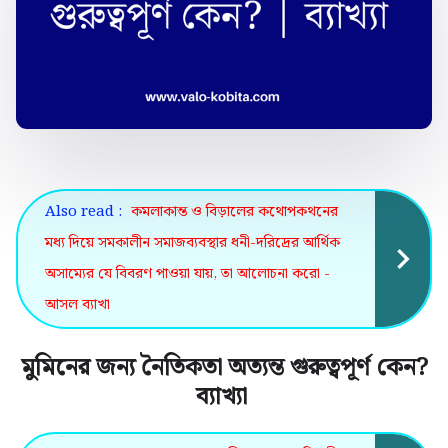
Also read :
কমলাকান্ত ও বিড়ালের কথোপকথনের
মধ্য দিয়ে সমকালীন সমাজব্যবস্থার ধনী-দরিদ্রের আর্থিক
অসাম্যের যে বিবরণ পাওয়া যায়, তা আলোচনা করো -
আসল ব্যাখা
মুমিনের জন্য নৈতিকতা অত্যন্ত গুরুত্বপূর্ণ কেন?
ব্যাখ্যা