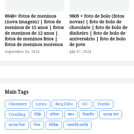
8948+ Fotos de meninos
9809 + Foto de bolo (fotos
(nova imagem) | fotos de
novas) | foto de bolo de
meninos de 15 anos | fotos
chocolate | foto de bolo de
de meninos de 12 anos |
dinheiro | foto de bolo de
fotos de meninos feios |
aniversário | foto de bolo
fotos de meninos morenos
de pote
September 04, 2024
July 07, 2024
Main Tags
Chemistry
Lyrics
Mcq Dibo
SSC
Textile
Trending
উক্তি
কবিতা
জ্ঞান
ডিজাইন
নামের অর্থ
নামের পিক
পিক
লিরিক্স
সরকারি চাকরি