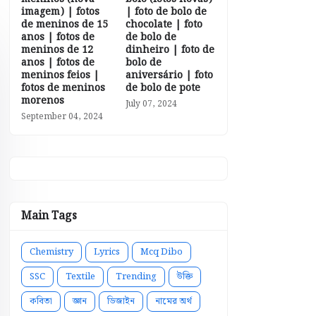
imagem) | fotos
| foto de bolo de
de meninos de 15
chocolate | foto
anos | fotos de
de bolo de
meninos de 12
dinheiro | foto de
anos | fotos de
bolo de
meninos feios |
aniversário | foto
fotos de meninos
de bolo de pote
morenos
July 07, 2024
September 04, 2024
Main Tags
Chemistry
Lyrics
Mcq Dibo
SSC
Textile
Trending
উক্তি
কবিতা
জ্ঞান
ডিজাইন
নামের অর্থ