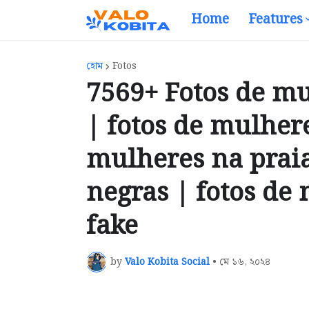
Home
Features
হোম
Fotos
7569+ Fotos de m
| fotos de mulhere
mulheres na praia
negras | fotos de 
fake
by
Valo Kobita Social
•
মে ১৬, ২০২৪