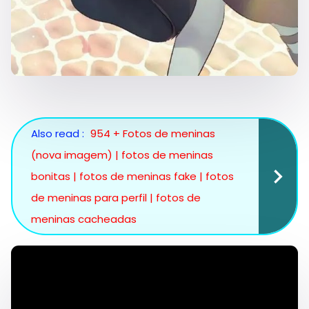
Also read :
954 + Fotos de meninas
(nova imagem) | fotos de meninas
bonitas | fotos de meninas fake | fotos
de meninas para perfil | fotos de
meninas cacheadas