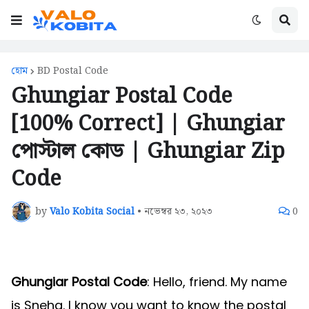
হোম
BD Postal Code
Ghungiar Postal Code
[100% Correct] | Ghungiar
পোস্টাল কোড | Ghungiar Zip
Code
by
Valo Kobita Social
•
নভেম্বর ২৩, ২০২৩
0
Ghungiar Postal Code
: Hello, friend. My name
is Sneha. I know you want to know the postal