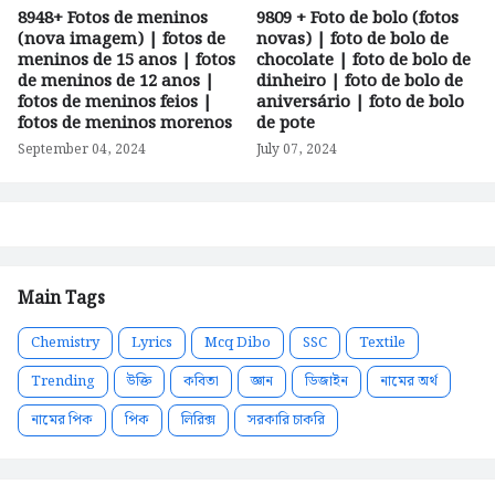
8948+ Fotos de meninos
9809 + Foto de bolo (fotos
(nova imagem) | fotos de
novas) | foto de bolo de
meninos de 15 anos | fotos
chocolate | foto de bolo de
de meninos de 12 anos |
dinheiro | foto de bolo de
fotos de meninos feios |
aniversário | foto de bolo
fotos de meninos morenos
de pote
September 04, 2024
July 07, 2024
Main Tags
Chemistry
Lyrics
Mcq Dibo
SSC
Textile
Trending
উক্তি
কবিতা
জ্ঞান
ডিজাইন
নামের অর্থ
নামের পিক
পিক
লিরিক্স
সরকারি চাকরি