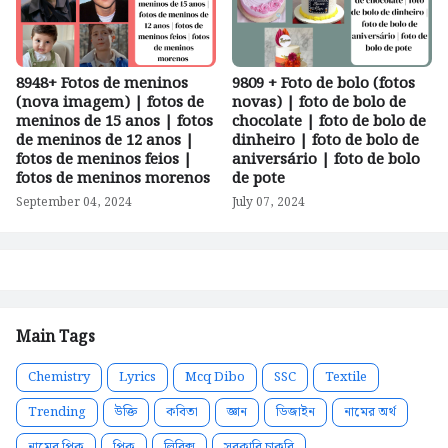
8948+ Fotos de meninos
9809 + Foto de bolo (fotos
(nova imagem) | fotos de
novas) | foto de bolo de
meninos de 15 anos | fotos
chocolate | foto de bolo de
de meninos de 12 anos |
dinheiro | foto de bolo de
fotos de meninos feios |
aniversário | foto de bolo
fotos de meninos morenos
de pote
September 04, 2024
July 07, 2024
Main Tags
Chemistry
Lyrics
Mcq Dibo
SSC
Textile
Trending
উক্তি
কবিতা
জ্ঞান
ডিজাইন
নামের অর্থ
নামের পিক
পিক
লিরিক্স
সরকারি চাকরি