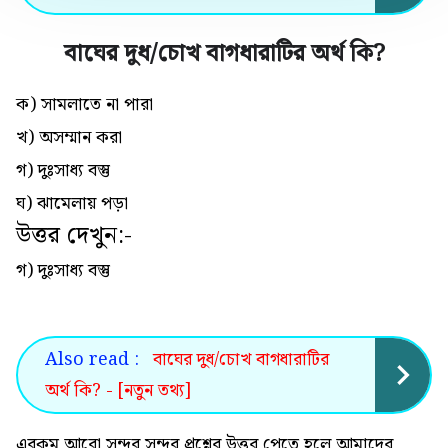
বাঘের দুধ/চোখ বাগধারাটির অর্থ কি
?
ক) সামলাতে না পারা
খ) অসম্মান করা
গ) দুঃসাধ্য বস্তু
ঘ) ঝামেলায় পড়া
উত্তর দেখুন:-
গ) দুঃসাধ্য বস্তু
Also read :
বাঘের দুধ/চোখ বাগধারাটির
অর্থ কি? - [নতুন তথ্য]
এরকম আরো সুন্দর সুন্দর প্রশ্নের উত্তর পেতে হলে আমাদের