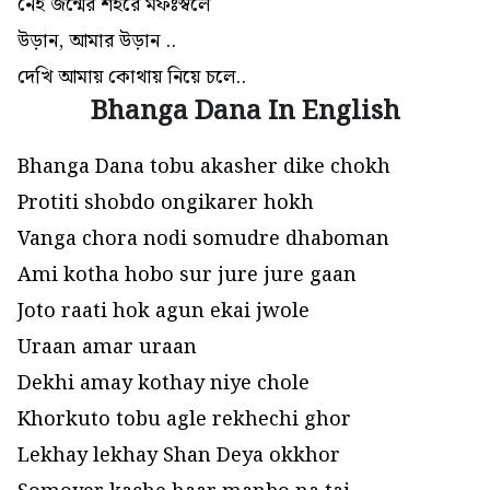
নেই জন্মের শহরে মফঃস্বলে
উড়ান, আমার উড়ান ..
দেখি আমায় কোথায় নিয়ে চলে..
Bhanga Dana In English
Bhanga Dana tobu akasher dike chokh
Protiti shobdo ongikarer hokh
Vanga chora nodi somudre dhaboman
Ami kotha hobo sur jure jure gaan
Joto raati hok agun ekai jwole
Uraan amar uraan
Dekhi amay kothay niye chole
Khorkuto tobu agle rekhechi ghor
Lekhay lekhay Shan Deya okkhor