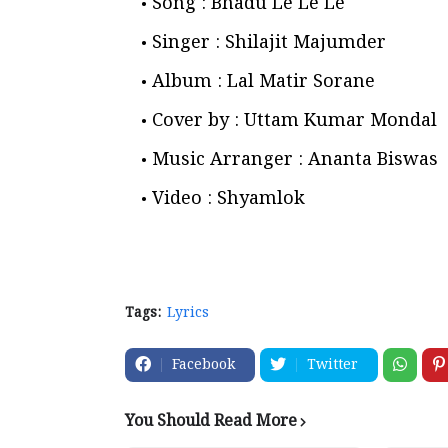
Song : Bhadu Le Le Le
Singer : Shilajit Majumder
Album : Lal Matir Sorane
Cover by : Uttam Kumar Mondal
Music Arranger : Ananta Biswas
Video : Shyamlok
Tags:
Lyrics
Facebook
Twitter
You Should Read More