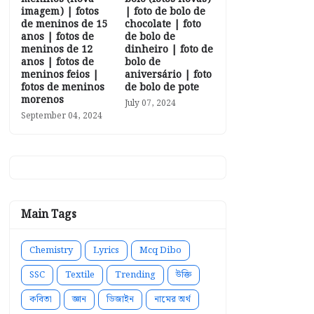
imagem) | fotos
| foto de bolo de
de meninos de 15
chocolate | foto
anos | fotos de
de bolo de
meninos de 12
dinheiro | foto de
anos | fotos de
bolo de
meninos feios |
aniversário | foto
fotos de meninos
de bolo de pote
morenos
July 07, 2024
September 04, 2024
Main Tags
Chemistry
Lyrics
Mcq Dibo
SSC
Textile
Trending
উক্তি
কবিতা
জ্ঞান
ডিজাইন
নামের অর্থ