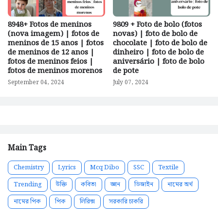
8948+ Fotos de meninos
9809 + Foto de bolo (fotos
(nova imagem) | fotos de
novas) | foto de bolo de
meninos de 15 anos | fotos
chocolate | foto de bolo de
de meninos de 12 anos |
dinheiro | foto de bolo de
fotos de meninos feios |
aniversário | foto de bolo
fotos de meninos morenos
de pote
September 04, 2024
July 07, 2024
Main Tags
Chemistry
Lyrics
Mcq Dibo
SSC
Textile
Trending
উক্তি
কবিতা
জ্ঞান
ডিজাইন
নামের অর্থ
নামের পিক
পিক
লিরিক্স
সরকারি চাকরি