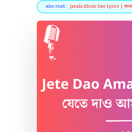
Also read :
Janala Khule Dao Lyrics | জানালা 