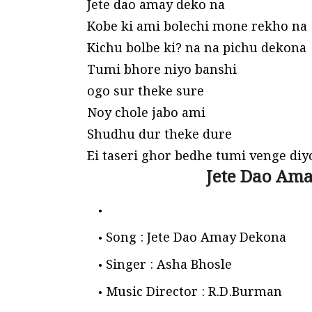
Jete dao amay deko na
Kobe ki ami bolechi mone rekho na
Kichu bolbe ki? na na pichu dekona
Tumi bhore niyo banshi
ogo sur theke sure
Noy chole jabo ami
Shudhu dur theke dure
Ei taseri ghor bedhe tumi venge diy
Jete Dao Ama
Song : Jete Dao Amay Dekona
Singer : Asha Bhosle
Music Director : R.D.Burman