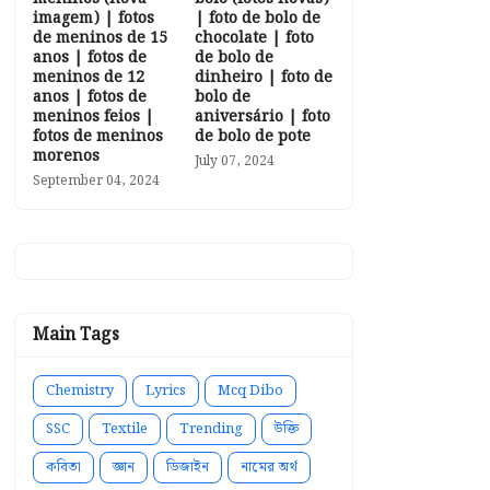
imagem) | fotos
| foto de bolo de
de meninos de 15
chocolate | foto
anos | fotos de
de bolo de
meninos de 12
dinheiro | foto de
anos | fotos de
bolo de
meninos feios |
aniversário | foto
fotos de meninos
de bolo de pote
morenos
July 07, 2024
September 04, 2024
Main Tags
Chemistry
Lyrics
Mcq Dibo
SSC
Textile
Trending
উক্তি
কবিতা
জ্ঞান
ডিজাইন
নামের অর্থ