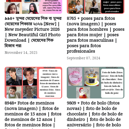
৯৯৪+ সুন্দর মেয়েদের পিক বা সুন্দর
8765 + poses para fotos
মেয়েদের পিকচার ২০২৬ [New] |
(nova imagem) | poses
New meyeder Picture 2026
para fotos hombres | poses
| New Beautiful Girl Photo
para fotos mujer | poses
Download | মেয়েদের পিক
para fotos masculinas |
হিজাব পরা
poses para fotos
profesionales
November 14, 2025
September 07, 2024
8948+ Fotos de meninos
9809 + Foto de bolo (fotos
(nova imagem) | fotos de
novas) | foto de bolo de
meninos de 15 anos | fotos
chocolate | foto de bolo de
de meninos de 12 anos |
dinheiro | foto de bolo de
fotos de meninos feios |
aniversário | foto de bolo