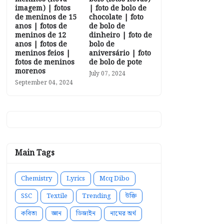
imagem) | fotos
| foto de bolo de
de meninos de 15
chocolate | foto
anos | fotos de
de bolo de
meninos de 12
dinheiro | foto de
anos | fotos de
bolo de
meninos feios |
aniversário | foto
fotos de meninos
de bolo de pote
morenos
July 07, 2024
September 04, 2024
Main Tags
Chemistry
Lyrics
Mcq Dibo
SSC
Textile
Trending
উক্তি
কবিতা
জ্ঞান
ডিজাইন
নামের অর্থ