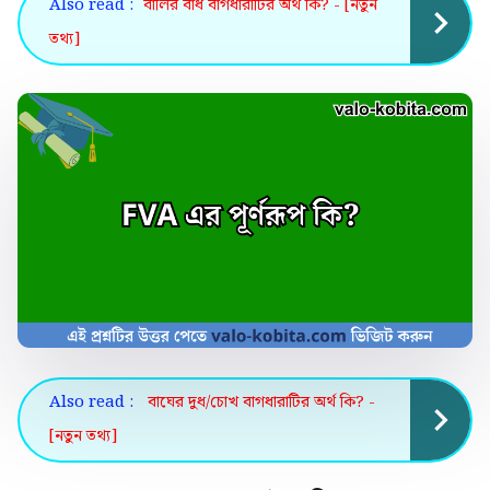
Also read :
বালির বাঁধ বাগধারাটির অর্থ কি? - [নতুন
তথ্য]
Also read :
বাঘের দুধ/চোখ বাগধারাটির অর্থ কি? -
[নতুন তথ্য]