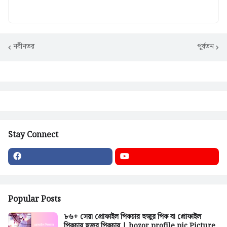
নবীনতর
পূর্বতন
Stay Connect
Popular Posts
৮৬+ সেরা প্রোফাইল পিকচার হুজুর পিক বা প্রোফাইল
পিকচার হুজুর পিকচার | hozor profile pic Picture