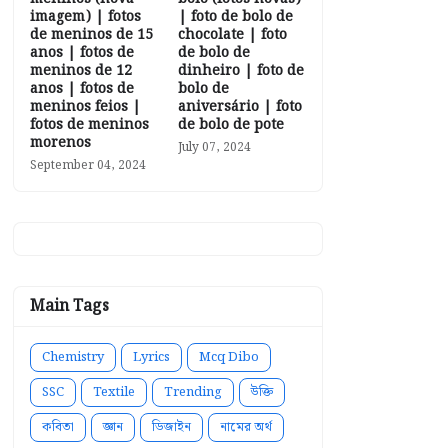
imagem) | fotos
| foto de bolo de
de meninos de 15
chocolate | foto
anos | fotos de
de bolo de
meninos de 12
dinheiro | foto de
anos | fotos de
bolo de
meninos feios |
aniversário | foto
fotos de meninos
de bolo de pote
morenos
July 07, 2024
September 04, 2024
Main Tags
Chemistry
Lyrics
Mcq Dibo
SSC
Textile
Trending
উক্তি
কবিতা
জ্ঞান
ডিজাইন
নামের অর্থ