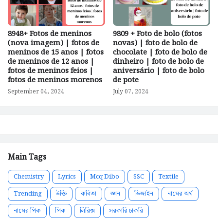
8948+ Fotos de meninos
9809 + Foto de bolo (fotos
(nova imagem) | fotos de
novas) | foto de bolo de
meninos de 15 anos | fotos
chocolate | foto de bolo de
de meninos de 12 anos |
dinheiro | foto de bolo de
fotos de meninos feios |
aniversário | foto de bolo
fotos de meninos morenos
de pote
September 04, 2024
July 07, 2024
Main Tags
Chemistry
Lyrics
Mcq Dibo
SSC
Textile
Trending
উক্তি
কবিতা
জ্ঞান
ডিজাইন
নামের অর্থ
নামের পিক
পিক
লিরিক্স
সরকারি চাকরি