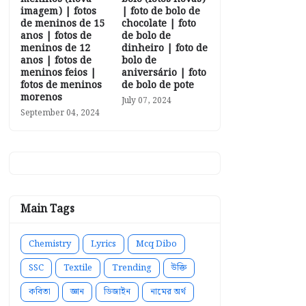
imagem) | fotos
| foto de bolo de
de meninos de 15
chocolate | foto
anos | fotos de
de bolo de
meninos de 12
dinheiro | foto de
anos | fotos de
bolo de
meninos feios |
aniversário | foto
fotos de meninos
de bolo de pote
morenos
July 07, 2024
September 04, 2024
Main Tags
Chemistry
Lyrics
Mcq Dibo
SSC
Textile
Trending
উক্তি
কবিতা
জ্ঞান
ডিজাইন
নামের অর্থ