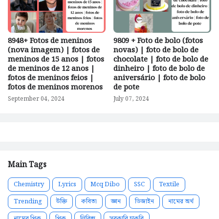
8948+ Fotos de meninos
9809 + Foto de bolo (fotos
(nova imagem) | fotos de
novas) | foto de bolo de
meninos de 15 anos | fotos
chocolate | foto de bolo de
de meninos de 12 anos |
dinheiro | foto de bolo de
fotos de meninos feios |
aniversário | foto de bolo
fotos de meninos morenos
de pote
September 04, 2024
July 07, 2024
Main Tags
Chemistry
Lyrics
Mcq Dibo
SSC
Textile
Trending
উক্তি
কবিতা
জ্ঞান
ডিজাইন
নামের অর্থ
নামের পিক
পিক
লিরিক্স
সরকারি চাকরি