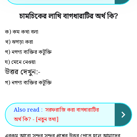
চামচিকের লাথি বাগধারাটির অর্থ কি
?
ক) কম কথা বলা
খ) ঝগড়া করা
গ) নগণ্য ব্যক্তির কটূক্তি
ঘ) মেনে নেওয়া
উত্তর দেখুন:-
গ) নগণ্য ব্যক্তির কটূক্তি
Also read :
সরফরাজি করা বাগধারাটির
অর্থ কি? - [নতুন তথ্য]
এরকম আরো সুন্দর সুন্দর প্রশ্নের উত্তর পেতে হলে আমাদের