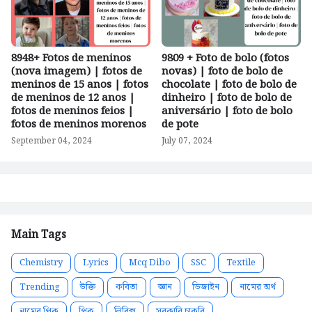
8948+ Fotos de meninos
9809 + Foto de bolo (fotos
(nova imagem) | fotos de
novas) | foto de bolo de
meninos de 15 anos | fotos
chocolate | foto de bolo de
de meninos de 12 anos |
dinheiro | foto de bolo de
fotos de meninos feios |
aniversário | foto de bolo
fotos de meninos morenos
de pote
September 04, 2024
July 07, 2024
Main Tags
Chemistry
Lyrics
Mcq Dibo
SSC
Textile
Trending
উক্তি
কবিতা
জ্ঞান
ডিজাইন
নামের অর্থ
নামের পিক
পিক
লিরিক্স
সরকারি চাকরি