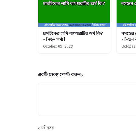
চামচিকের লাথি বাগধারাটির অর্থ কি?
বসন্তের
- [নতুন তথ্য]
- [নতুন 
October 09, 2023
October
একটি মন্তব্য পোস্ট করুন
নবীনতর