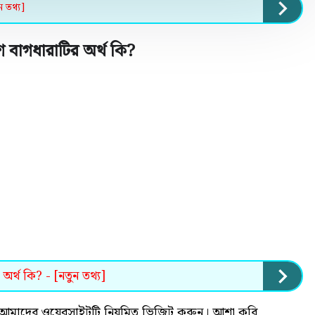
ন তথ্য]
 বাগধারাটির অর্থ কি
?
অর্থ কি? - [নতুন তথ্য]
 হলে আমাদের ওয়েবসাইটটি নিয়মিত ভিজিট করুন। আশা করি