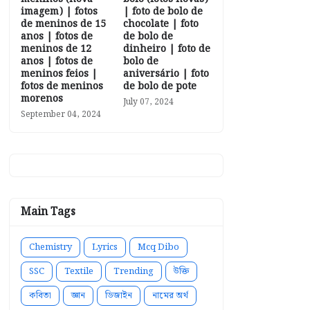
imagem) | fotos
| foto de bolo de
de meninos de 15
chocolate | foto
anos | fotos de
de bolo de
meninos de 12
dinheiro | foto de
anos | fotos de
bolo de
meninos feios |
aniversário | foto
fotos de meninos
de bolo de pote
morenos
July 07, 2024
September 04, 2024
Main Tags
Chemistry
Lyrics
Mcq Dibo
SSC
Textile
Trending
উক্তি
কবিতা
জ্ঞান
ডিজাইন
নামের অর্থ