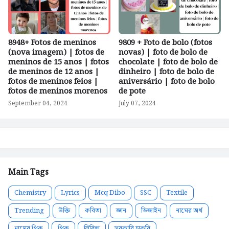
8948+ Fotos de meninos
9809 + Foto de bolo (fotos
(nova imagem) | fotos de
novas) | foto de bolo de
meninos de 15 anos | fotos
chocolate | foto de bolo de
de meninos de 12 anos |
dinheiro | foto de bolo de
fotos de meninos feios |
aniversário | foto de bolo
fotos de meninos morenos
de pote
September 04, 2024
July 07, 2024
Main Tags
Chemistry
Lyrics
Mcq Dibo
SSC
Textile
Trending
উক্তি
কবিতা
জ্ঞান
ডিজাইন
নামের অর্থ
নামের পিক
পিক
লিরিক্স
সরকারি চাকরি