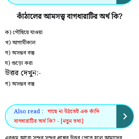
কাঁঠালের আমসত্ত্ব বাগধারাটির অর্থ কি
?
ক) পৌছিয়ে যাওয়া
খ) আগামীকাল
গ) অসম্ভব বস্তু
ঘ) গুড়ো করা
উত্তর দেখুন:-
গ) অসম্ভব বস্তু
Also read :
গাছে না উঠতেই এক কাঁদি
বাগধারাটির অর্থ কি? - [নতুন তথ্য]
এরকম আরো সুন্দর সুন্দর প্রশ্নের উত্তর পেতে হলে আমাদের