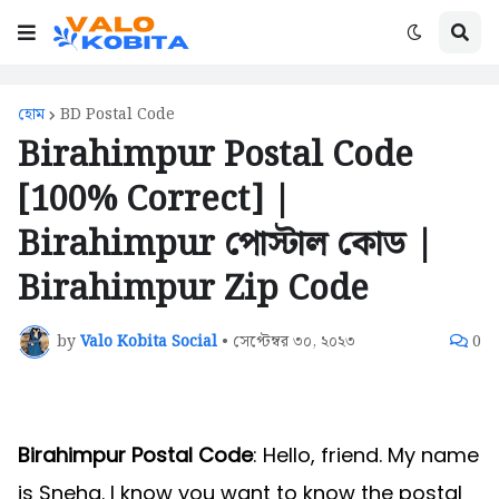
হোম
BD Postal Code
Birahimpur Postal Code
[100% Correct] |
Birahimpur পোস্টাল কোড |
Birahimpur Zip Code
by
Valo Kobita Social
•
সেপ্টেম্বর ৩০, ২০২৩
0
Birahimpur Postal Code
: Hello, friend. My name
is Sneha. I know you want to know the postal