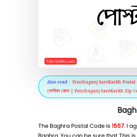
Also read :
Fenchuganj SareKarkh Postal
পোস্টাল কোড | Fenchuganj SareKarkh Zip C
Bagh
The Baghra Postal Code is
1557
. I a
Baghra. You can be sure that This is