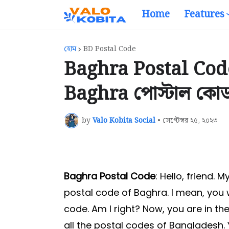
Home
Features
হোম
BD Postal Code
Baghra Postal Cod
Baghra পোস্টাল কো
by
Valo Kobita Social
•
সেপ্টেম্বর ২৫, ২০২৩
Baghra Postal Code
: Hello, friend.
postal code of Baghra. I mean, you
code. Am I right? Now, you are in th
all the postal codes of Bangladesh.