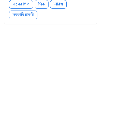
নামের পিক
পিক
লিরিক্স
সরকারি চাকরি