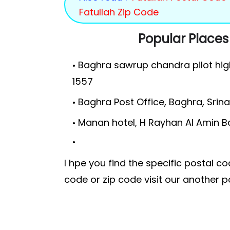
Fatullah Zip Code
Popular Places
Baghra sawrup chandra pilot hig
1557
Baghra Post Office, Baghra, Srin
Manan hotel, H Rayhan Al Amin B
I hpe you find the specific postal c
code or zip code visit our another p