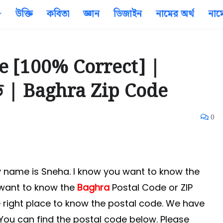
উক্তি
কবিতা
জ্ঞান
ডিজাইন
নামের অর্থ
নাম
e [100% Correct] |
ড | Baghra Zip Code
0
 My name is Sneha. I know you want to know the
 want to know the
Baghra
Postal Code or ZIP
e right place to know the postal code. We have
 You can find the postal code below. Please