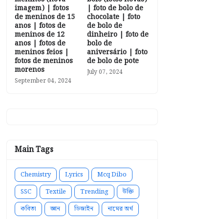
imagem) | fotos
| foto de bolo de
de meninos de 15
chocolate | foto
anos | fotos de
de bolo de
meninos de 12
dinheiro | foto de
anos | fotos de
bolo de
meninos feios |
aniversário | foto
fotos de meninos
de bolo de pote
morenos
July 07, 2024
September 04, 2024
Main Tags
Chemistry
Lyrics
Mcq Dibo
SSC
Textile
Trending
উক্তি
কবিতা
জ্ঞান
ডিজাইন
নামের অর্থ