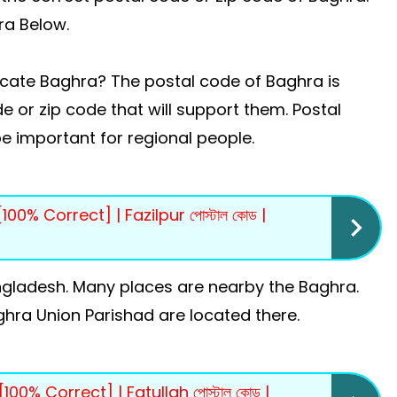
a Below.
ocate Baghra? The postal code of Baghra is
 or zip code that will support them. Postal
e important for regional people.
00% Correct] | Fazilpur পোস্টাল কোড |
ngladesh. Many places are nearby the Baghra.
ghra Union Parishad are located there.
00% Correct] | Fatullah পোস্টাল কোড |