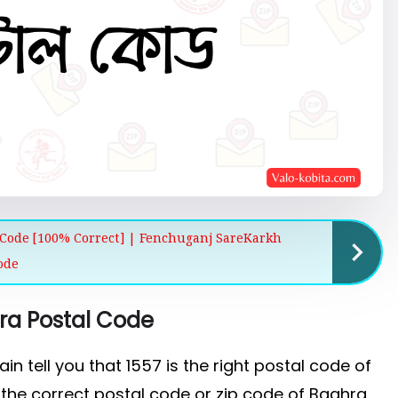
 Code [100% Correct] | Fenchuganj SareKarkh
ode
ra Postal Code
gain tell you that 1557 is the right postal code of
 the correct postal code or zip code of Baghra.