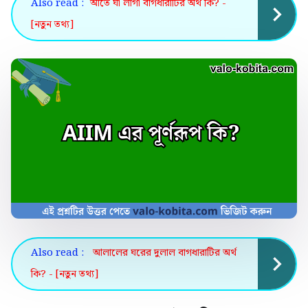
Also read :
আঁতে ঘা লাগা বাগধারাটির অর্থ কি? -
[নতুন তথ্য]
Also read :
আলালের ঘরের দুলাল বাগধারাটির অর্থ
কি? - [নতুন তথ্য]