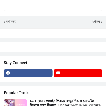
নবীনতর
পূর্বতন
Stay Connect
Popular Posts
৮৬+ সেরা প্রোফাইল পিকচার হুজুর পিক বা প্রোফাইল
পিকচার হুজুর পিকচার | hozor profile pic Picture