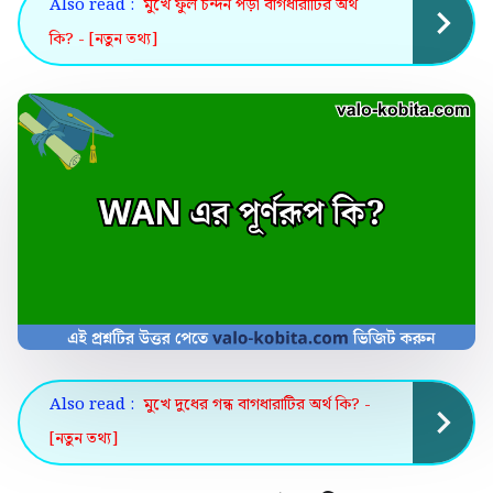
Also read :
মুখে ফুল চন্দন পড়া বাগধারাটির অর্থ
কি? - [নতুন তথ্য]
Also read :
মুখে দুধের গন্ধ বাগধারাটির অর্থ কি? -
[নতুন তথ্য]