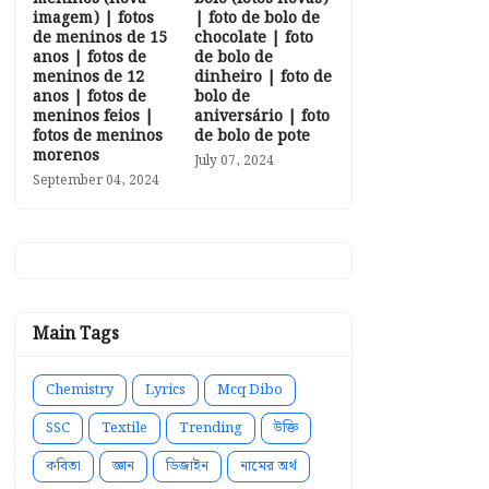
imagem) | fotos
| foto de bolo de
de meninos de 15
chocolate | foto
anos | fotos de
de bolo de
meninos de 12
dinheiro | foto de
anos | fotos de
bolo de
meninos feios |
aniversário | foto
fotos de meninos
de bolo de pote
morenos
July 07, 2024
September 04, 2024
Main Tags
Chemistry
Lyrics
Mcq Dibo
SSC
Textile
Trending
উক্তি
কবিতা
জ্ঞান
ডিজাইন
নামের অর্থ