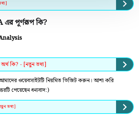
তথ্য]
এর পূর্ণরূপ কি
?
Analysis
অর্থ কি? - [নতুন তথ্য]
 হলে আমাদের ওয়েবসাইটটি নিয়মিত ভিজিট করুন। আশা করি
 উত্তরটি পেয়েছেন ধন্যবাদ:)
নতুন তথ্য]