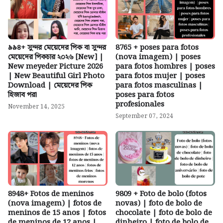
৯৯৪+ সুন্দর মেয়েদের পিক বা সুন্দর
8765 + poses para fotos
মেয়েদের পিকচার ২০২৬ [New] |
(nova imagem) | poses
New meyeder Picture 2026
para fotos hombres | poses
| New Beautiful Girl Photo
para fotos mujer | poses
Download | মেয়েদের পিক
para fotos masculinas |
হিজাব পরা
poses para fotos
profesionales
November 14, 2025
September 07, 2024
8948+ Fotos de meninos
9809 + Foto de bolo (fotos
(nova imagem) | fotos de
novas) | foto de bolo de
meninos de 15 anos | fotos
chocolate | foto de bolo de
de meninos de 12 anos |
dinheiro | foto de bolo de