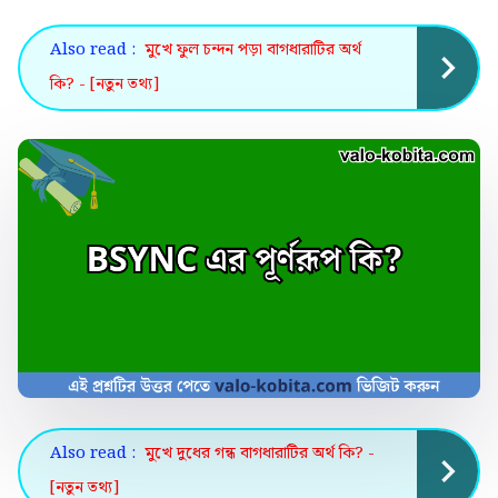
Also read :
মুখে ফুল চন্দন পড়া বাগধারাটির অর্থ
কি? - [নতুন তথ্য]
Also read :
মুখে দুধের গন্ধ বাগধারাটির অর্থ কি? -
[নতুন তথ্য]