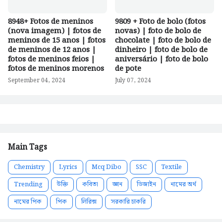
8948+ Fotos de meninos
9809 + Foto de bolo (fotos
(nova imagem) | fotos de
novas) | foto de bolo de
meninos de 15 anos | fotos
chocolate | foto de bolo de
de meninos de 12 anos |
dinheiro | foto de bolo de
fotos de meninos feios |
aniversário | foto de bolo
fotos de meninos morenos
de pote
September 04, 2024
July 07, 2024
Main Tags
Chemistry
Lyrics
Mcq Dibo
SSC
Textile
Trending
উক্তি
কবিতা
জ্ঞান
ডিজাইন
নামের অর্থ
নামের পিক
পিক
লিরিক্স
সরকারি চাকরি