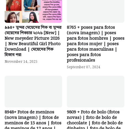
৯৯৪+ সুন্দর মেয়েদের পিক বা সুন্দর
8765 + poses para fotos
মেয়েদের পিকচার ২০২৬ [New] |
(nova imagem) | poses
New meyeder Picture 2026
para fotos hombres | poses
| New Beautiful Girl Photo
para fotos mujer | poses
Download | মেয়েদের পিক
para fotos masculinas |
হিজাব পরা
poses para fotos
profesionales
November 14, 2025
September 07, 2024
8948+ Fotos de meninos
9809 + Foto de bolo (fotos
(nova imagem) | fotos de
novas) | foto de bolo de
meninos de 15 anos | fotos
chocolate | foto de bolo de
de meninos de 12 anos |
dinheiro | foto de bolo de