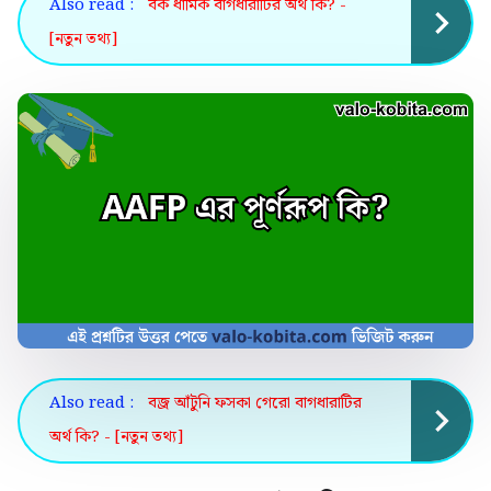
Also read :
বক ধার্মিক বাগধারাটির অর্থ কি? -
[নতুন তথ্য]
Also read :
বজ্র আঁটুনি ফসকা গেরো বাগধারাটির
অর্থ কি? - [নতুন তথ্য]