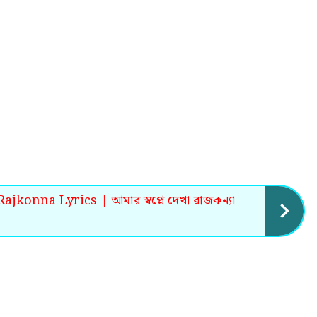
onna Lyrics | আমার স্বপ্নে দেখা রাজকন্যা