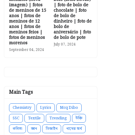
imagem) | fotos
| foto de bolo de
de meninos de 15
chocolate | foto
anos | fotos de
de bolo de
meninos de 12
dinheiro | foto de
anos | fotos de
bolo de
meninos feios |
aniversário | foto
fotos de meninos
de bolo de pote
morenos
July 07, 2024
September 04, 2024
Main Tags
Chemistry
Lyrics
Mcq Dibo
SSC
Textile
Trending
উক্তি
কবিতা
জ্ঞান
ডিজাইন
নামের অর্থ