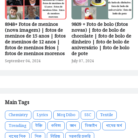
8948+ Fotos de meninos
9809 + Foto de bolo (fotos
(nova imagem) | fotos de
novas) | foto de bolo de
meninos de 15 anos | fotos
chocolate | foto de bolo de
de meninos de 12 anos |
dinheiro | foto de bolo de
fotos de meninos feios |
aniversário | foto de bolo
fotos de meninos morenos
de pote
September 04, 2024
July 07, 2024
Main Tags
Chemistry
Lyrics
Mcq Dibo
SSC
Textile
Trending
উক্তি
কবিতা
জ্ঞান
ডিজাইন
নামের অর্থ
নামের পিক
পিক
লিরিক্স
সরকারি চাকরি