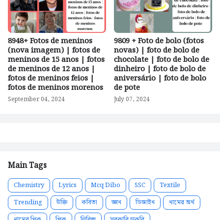
8948+ Fotos de meninos
9809 + Foto de bolo (fotos
(nova imagem) | fotos de
novas) | foto de bolo de
meninos de 15 anos | fotos
chocolate | foto de bolo de
de meninos de 12 anos |
dinheiro | foto de bolo de
fotos de meninos feios |
aniversário | foto de bolo
fotos de meninos morenos
de pote
September 04, 2024
July 07, 2024
Main Tags
Chemistry
Lyrics
Mcq Dibo
SSC
Textile
Trending
উক্তি
কবিতা
জ্ঞান
ডিজাইন
নামের অর্থ
নামের পিক
পিক
লিরিক্স
সরকারি চাকরি