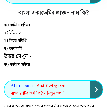
বাংলা একাডেমির প্রাক্তন নাম কি
?
ক) বর্ধমান হাউজ
খ) ‎ইতিহাস
গ) নিয়োগবিধি
ঘ) কার্যাবলী
উত্তর দেখুন:-
ক) বর্ধমান হাউজ
Also read :
কাঁচা বাঁশে ঘুণ ধরা
বাগধারাটির অর্থ কি? - [নতুন তথ্য]
এরকম আরো সুন্দর সুন্দর প্রশ্নের উত্তর পেতে হলে আমাদের