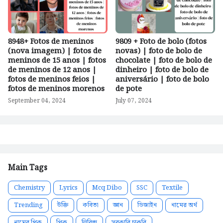
8948+ Fotos de meninos
9809 + Foto de bolo (fotos
(nova imagem) | fotos de
novas) | foto de bolo de
meninos de 15 anos | fotos
chocolate | foto de bolo de
de meninos de 12 anos |
dinheiro | foto de bolo de
fotos de meninos feios |
aniversário | foto de bolo
fotos de meninos morenos
de pote
September 04, 2024
July 07, 2024
Main Tags
Chemistry
Lyrics
Mcq Dibo
SSC
Textile
Trending
উক্তি
কবিতা
জ্ঞান
ডিজাইন
নামের অর্থ
নামের পিক
পিক
লিরিক্স
সরকারি চাকরি