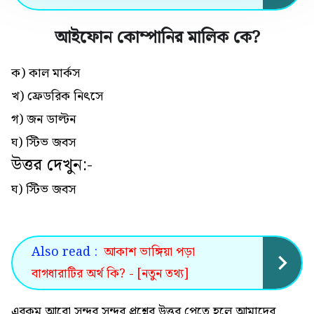
আইফোন কোম্পানির মালিক কে
?
ক) কাল মার্কস
খ) ফ্রেডরিক নিৎসে
গ) জন ডাল্টন
ঘ) স্টিভ জবস
উত্তর দেখুন:-
ঘ) স্টিভ জবস
Also read :
আকাশ ভাঙ্গিয়া পড়া
বাগধারাটির অর্থ কি? - [নতুন তথ্য]
এরকম আরো সুন্দর সুন্দর প্রশ্নের উত্তর পেতে হলে আমাদের