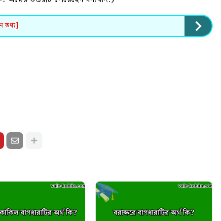
ুন তথ্য]