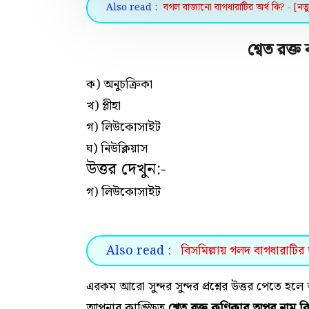
Also read :
বগল বাজানো বাগধারাটির অর্থ কি? - [নতু
শ্বেত রক্
ক) অনুচক্রিকা
খ) প্লীহা
গ) লিউকোসাইট
ঘ) নিউক্লিয়াস
উত্তর দেখুন:-
গ) লিউকোসাইট
Also read :
বিসমিল্লায় গলদ বাগধারাটির 
এরকম আরো সুন্দর সুন্দর প্রশ্নের উত্তর পেতে
আপনার কাঙ্ক্ষিত
শ্বেত রক্ত কণিকার অপর নাম ক