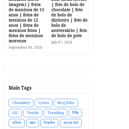
imagem) | fotos
| foto de bolo de
de meninos de 15
chocolate | foto
anos | fotos de
de bolo de
meninos de 12
dinheiro | foto de
anos | fotos de
bolo de
meninos feios |
aniversário | foto
fotos de meninos
de bolo de pote
morenos
July 07, 2024
September 04, 2024
Main Tags
Chemistry
Lyrics
Mcq Dibo
SSC
Textile
Trending
উক্তি
কবিতা
জ্ঞান
ডিজাইন
নামের অর্থ