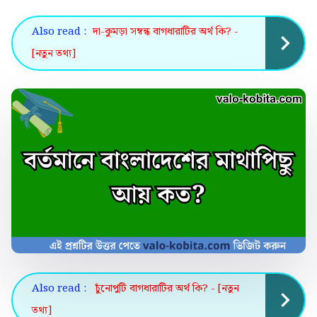
Also read :
দা-কুমড়া সম্বন্ধ বাগধারাটির অর্থ কি? -
[নতুন তথ্য]
Also read :
চুঁনোপুটি বাগধারাটির অর্থ কি? - [নতুন
তথ্য]