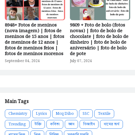
8948+ Fotos de meninos
9809 + Foto de bolo (fotos
(nova imagem) | fotos de
novas) | foto de bolo de
meninos de 15 anos | fotos
chocolate | foto de bolo de
de meninos de 12 anos |
dinheiro | foto de bolo de
fotos de meninos feios |
aniversário | foto de bolo
fotos de meninos morenos
de pote
September 04, 2024
July 07, 2024
Main Tags
Chemistry
Lyrics
Mcq Dibo
SSC
Textile
Trending
উক্তি
কবিতা
জ্ঞান
ডিজাইন
নামের অর্থ
নামের পিক
পিক
লিরিক্স
সরকারি চাকরি