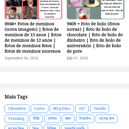
8948+ Fotos de meninos
9809 + Foto de bolo (fotos
(nova imagem) | fotos de
novas) | foto de bolo de
meninos de 15 anos | fotos
chocolate | foto de bolo de
de meninos de 12 anos |
dinheiro | foto de bolo de
fotos de meninos feios |
aniversário | foto de bolo
fotos de meninos morenos
de pote
September 04, 2024
July 07, 2024
Main Tags
Chemistry
Lyrics
Mcq Dibo
SSC
Textile
Trending
উক্তি
কবিতা
জ্ঞান
ডিজাইন
নামের অর্থ
নামের পিক
পিক
লিরিক্স
সরকারি চাকরি