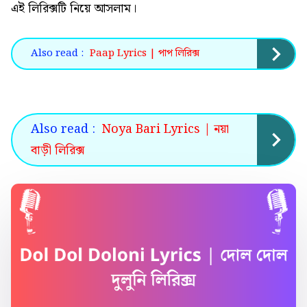
এই
লিরিক্সটি নিয়ে আসলাম।
Also read :
Paap Lyrics | পাপ লিরিক্স
Also read :
Noya Bari Lyrics | নয়া
বাড়ী লিরিক্স