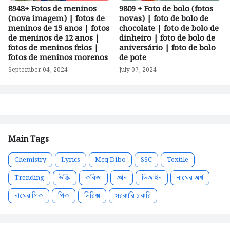
8948+ Fotos de meninos
9809 + Foto de bolo (fotos
(nova imagem) | fotos de
novas) | foto de bolo de
meninos de 15 anos | fotos
chocolate | foto de bolo de
de meninos de 12 anos |
dinheiro | foto de bolo de
fotos de meninos feios |
aniversário | foto de bolo
fotos de meninos morenos
de pote
September 04, 2024
July 07, 2024
Main Tags
Chemistry
Lyrics
Mcq Dibo
SSC
Textile
Trending
উক্তি
কবিতা
জ্ঞান
ডিজাইন
নামের অর্থ
নামের পিক
পিক
লিরিক্স
সরকারি চাকরি