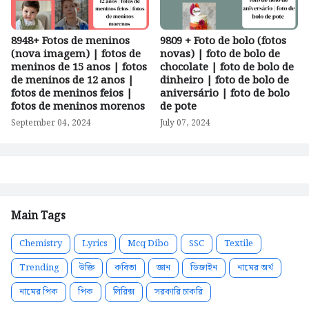
8948+ Fotos de meninos
9809 + Foto de bolo (fotos
(nova imagem) | fotos de
novas) | foto de bolo de
meninos de 15 anos | fotos
chocolate | foto de bolo de
de meninos de 12 anos |
dinheiro | foto de bolo de
fotos de meninos feios |
aniversário | foto de bolo
fotos de meninos morenos
de pote
September 04, 2024
July 07, 2024
Main Tags
Chemistry
Lyrics
Mcq Dibo
SSC
Textile
Trending
উক্তি
কবিতা
জ্ঞান
ডিজাইন
নামের অর্থ
নামের পিক
পিক
লিরিক্স
সরকারি চাকরি