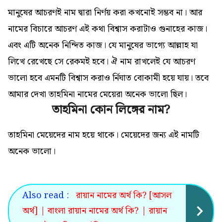
মানুষের আচরণই নাম দ্বারা নির্ণয় করা কখনোই সম্ভব না। আর
নামের বিচারে আচরণ এই কথা বিশ্বাস করাটাও গুনাহের কাজ।
এবং এটি অনেক নিন্দিত কাজ। যে মানুষের ভাগ্যে আল্লাহ যা
লিখে রেখেছে সে রেকমই হবে। ঐ নাম রাখলেই যে আচরণ
ভালো হবে এমনটি বিশ্বাস করাও র্নিঘাত বোকামী হয়ে যায়। তবে
আমার দেখা তাহমিনা নামের মেয়েরা অনেক ভালো ছিল।
তাহমিনা কোন লিঙ্গের নাম?
তাহমিনা মেয়েদের নাম হয়ে থাকে। মেয়েদের জন্য এই নামটি
অনেক ভালো
।
Also read :
রায়ান নামের অর্থ কি? [আসল
অর্থ] | বাংলা রায়ান নামের অর্থ কি? | রায়ান