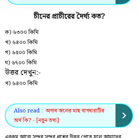
চীনের প্রাচীরের দৈর্ঘ্য কত
?
ক) ৬৩০০ কিমি
খ) ৬৪০০ কিমি
গ) ৬৫০০ কিমি
ঘ) ৬৭০০ কিমি
উত্তর দেখুন:-
খ) ৬৪০০ কিমি
Also read :
অগাধ জলের মাছ বাগধারাটির
অর্থ কি? - [নতুন তথ্য]
এরকম আরো সুন্দর সুন্দর প্রশ্নের উত্তর পেতে হলে আমাদের