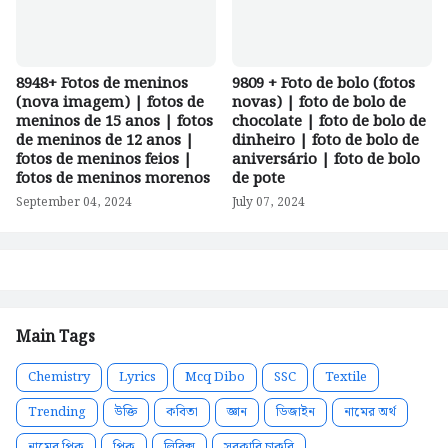
8948+ Fotos de meninos
9809 + Foto de bolo (fotos
(nova imagem) | fotos de
novas) | foto de bolo de
meninos de 15 anos | fotos
chocolate | foto de bolo de
de meninos de 12 anos |
dinheiro | foto de bolo de
fotos de meninos feios |
aniversário | foto de bolo
fotos de meninos morenos
de pote
September 04, 2024
July 07, 2024
Main Tags
Chemistry
Lyrics
Mcq Dibo
SSC
Textile
Trending
উক্তি
কবিতা
জ্ঞান
ডিজাইন
নামের অর্থ
নামের পিক
পিক
লিরিক্স
সরকারি চাকরি