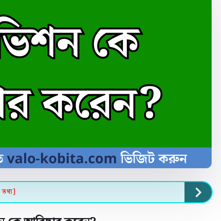
 তথ্য]