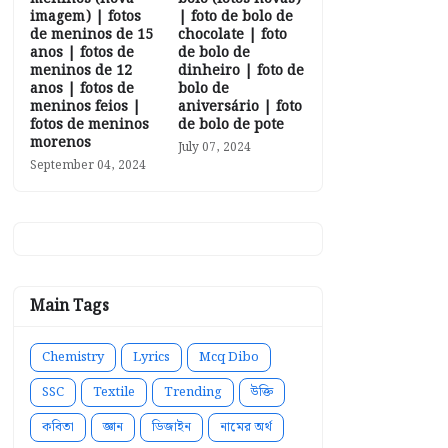
imagem) | fotos
| foto de bolo de
de meninos de 15
chocolate | foto
anos | fotos de
de bolo de
meninos de 12
dinheiro | foto de
anos | fotos de
bolo de
meninos feios |
aniversário | foto
fotos de meninos
de bolo de pote
morenos
July 07, 2024
September 04, 2024
Main Tags
Chemistry
Lyrics
Mcq Dibo
SSC
Textile
Trending
উক্তি
কবিতা
জ্ঞান
ডিজাইন
নামের অর্থ