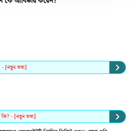
 কে আবিষ্কার করেন
?
 - [নতুন তথ্য]
 কি? - [নতুন তথ্য]